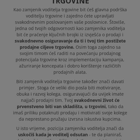
TRGOVINE
Kao zamjenik voditelja trgovine bit ćeš glavna podrška
PRIJAVI SE
voditelju trgovine i zajedno ćete upravljati
svakodnevnim poslovanjem vaše poslovnice. Štoviše,
jedna od tvojih odgovornosti kao zamjenika voditelja
bit će praćenje ključnih brojki iz izvješća o prodaji i
svakodnevno osiguravanje da ti i tvoj tim postižete
prodajne ciljeve trgovine.
Osim toga zajedno sa
svojim timom ćeš raditi na povećanju prodajnog
potencijala trgovine kroz implementaciju kampanja,
ažuriranje koncepata i dobro korištenje različitih
prodajnih alata.
Biti zamjenik voditelja trgovine također znači davati
primjer. Stoga će veliki dio posla biti motiviranje,
obuka i razvoj kolega, osiguravajući da uvijek imate
najjači prodajni tim. Tvoj
svakodnevni život će
prvenstveno biti van skladišta, u trgovini,
tako da
imaš priliku potaknuti prodaju i motivirati svoje kolege
da neprestano pružaju izvrsna iskustva kupcima.
U isto vrijeme, pozicija zamjenika voditelja znači da
uskočiš kada je voditelj odsutan
- te da planiraš,