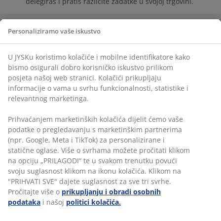
delegiraš i pratiš različite zadatke u svojoj trgovini.
Personaliziramo vaše iskustvo
U JYSKu koristimo kolačiće i mobilne identifikatore kako
GLAS NAŠEG ZAMJENIKA
bismo osigurali dobro korisničko iskustvo prilikom
VODITELJA TRGOVINE
posjeta našoj web stranici. Kolačići prikupljaju
informacije o vama u svrhu funkcionalnosti, statistike i
"Raditi veselo pitanje je duha, a ne vrste posla.
relevantnog marketinga.
Uvijek treba biti pozitivan jer voditelji bez pravog
stava i najbolji posao pretvore u dosadan. Mene
Prihvaćanjem marketinških kolačića dijelit ćemo vaše
osobno motivira kad vidim da na svoj tim djelujem
podatke o pregledavanju s marketinškim partnerima
inspirativno i tu je jako važno da imaš kolege koje
(npr. Google, Meta i TikTok) za personalizirane i
cijeniš i koji cijene tebe. Smatram da je ključ
statične oglase. Više o svrhama možete pročitati klikom
uspjeha u radu s ljudima i imat ćete vrhunski
na opciju „PRILAGODI“ te u svakom trenutku povući
motiviran tim koji postiže odlične rezultate, što
svoju suglasnost klikom na ikonu kolačića. Klikom na
posljedično znači uredna i uvijek spremna trgovina
"PRIHVATI SVE" dajete suglasnost za sve tri svrhe.
te zadovoljan kupac koji se uvijek vraća."
Pročitajte više o
prikupljanju i obradi osobnih
Jadranko, zamjenik voditelja trgovine
podataka
i našoj
politici kolačića.