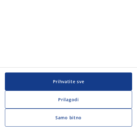
Damira Tomljanovića Gavrana 11/6
10 000 Zagreb
Hrvatska
Tel. +385 1 5560 331
posao@jysk.com
KATEGORIJE
Praksa
Prodavač
Voditelj skladišta u trgovini
Zamjenik voditelja trgovine
Voditelj trgovine pripravnik
Voditelj poslovnice
Regionalni voditelj prodaje
Direktor prodaje
Prihvatite sve
VIŠE O JYSKu
JYSK.com
Prilagodi
JYSK.hr
Privatnost
Samo bitno
Pristupačnost